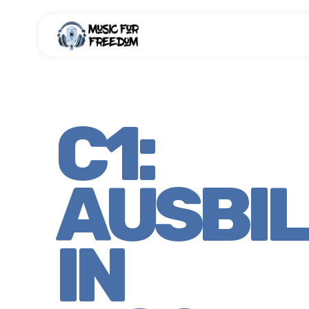
C1:
AUSBI
IN