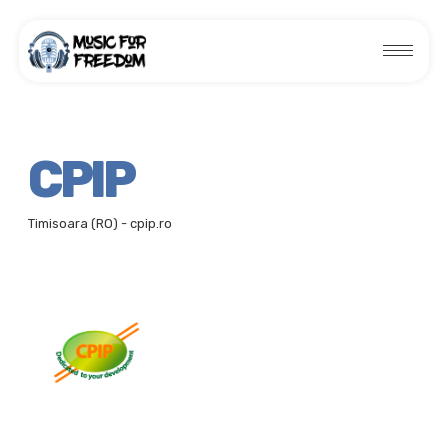
CPIP
Timisoara (RO) -
cpip.ro